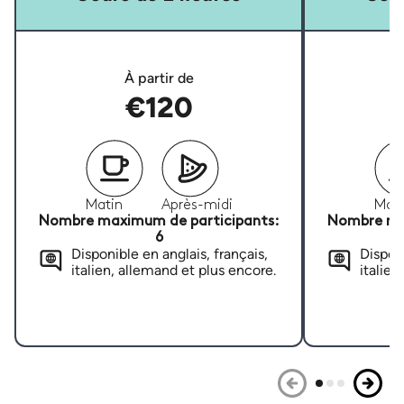
À partir de
€120
Matin
Après-midi
Mati
Nombre maximum de participants:
Nombre ma
6
Disponible en anglais, français,
Disponi
italien, allemand et plus encore.
italien