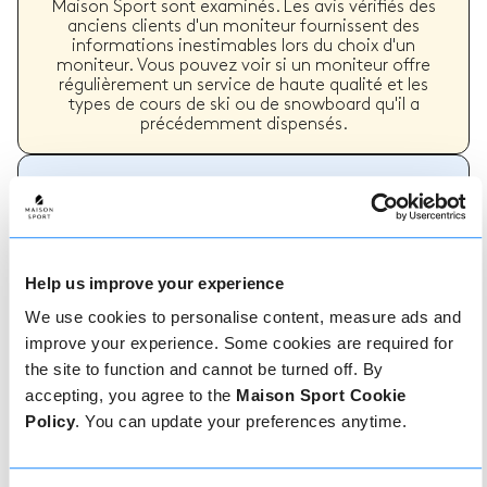
Maison Sport sont examinés. Les avis vérifiés des
anciens clients d'un moniteur fournissent des
informations inestimables lors du choix d'un
moniteur. Vous pouvez voir si un moniteur offre
régulièrement un service de haute qualité et les
types de cours de ski ou de snowboard qu'il a
précédemment dispensés.
Comment réserver
Réserver avec nous ne pourrait pas être plus
Help us improve your experience
simple, notre équipe amicale et experte est
We use cookies to personalise content, measure ads and
toujours prête à vous aider - réservez
instantanément en ligne ou parlez à notre équipe
improve your experience. Some cookies are required for
si vous avez besoin d'aide.
the site to function and cannot be turned off. By
accepting, you agree to the
Maison Sport Cookie
Policy
. You can update your preferences anytime.
Réserver en ligne