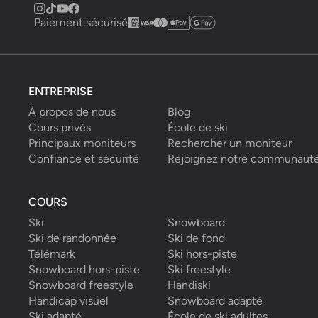
Paiement sécurisé
ENTREPRISE
À propos de nous
Blog
Cours privés
École de ski
Principaux moniteurs
Rechercher un moniteur
Confiance et sécurité
Rejoignez notre communaut
COURS
Ski
Snowboard
Ski de randonnée
Ski de fond
Télémark
Ski hors-piste
Snowboard hors-piste
Ski freestyle
Snowboard freestyle
Handiski
Handicap visuel
Snowboard adapté
Ski adapté
École de ski adultes