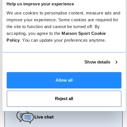
Help us improve your experience
Comment réserver
We use cookies to personalise content, measure ads and
improve your experience. Some cookies are required for
Réserver avec nous ne pourrait pas être plus
simple, notre équipe amicale et experte est
the site to function and cannot be turned off. By
toujours prête à vous aider - réservez
accepting, you agree to the
Maison Sport Cookie
instantanément en ligne ou parlez à notre équipe
Policy
. You can update your preferences anytime.
si vous avez besoin d'aide.
Réserver en ligne
Show details
Allow all
Appelez-nous
Reject all
Live chat