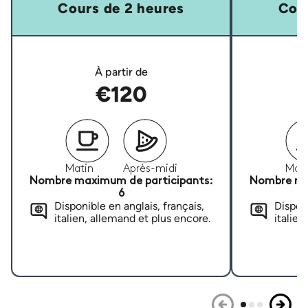
Cours de 2 heures
Cour
À partir de
€120
Matin
Après-midi
Mati
Nombre maximum de participants:
Nombre ma
6
Disponible en anglais, français,
Disponi
italien, allemand et plus encore.
italien