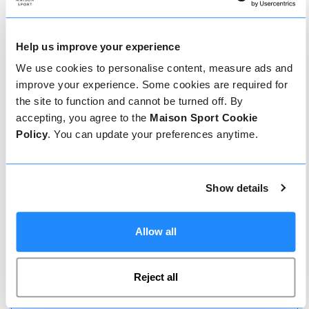
types de cours de ski ou de snowboard qu'il a
précédemment dispensés.
Help us improve your experience
We use cookies to personalise content, measure ads and
Comment réserver
improve your experience. Some cookies are required for
the site to function and cannot be turned off. By
Réserver avec nous ne pourrait pas être plus
accepting, you agree to the
Maison Sport Cookie
simple, notre équipe amicale et experte est
Policy
. You can update your preferences anytime.
toujours prête à vous aider - réservez
instantanément en ligne ou parlez à notre équipe
si vous avez besoin d'aide.
Show details
Réserver en ligne
Allow all
Reject all
Appelez-nous