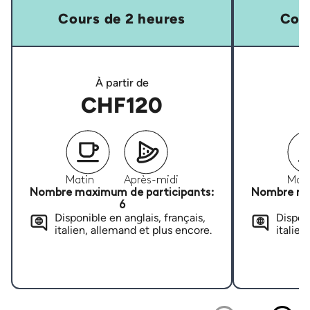
Cours de 2 heures
Cour
À partir de
CHF120
Matin
Après-midi
Mati
Nombre maximum de participants:
Nombre ma
6
Disponible en anglais, français,
Disponi
italien, allemand et plus encore.
italien