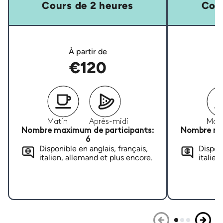
Cours de 2 heures
Cour
À partir de
€120
Matin
Après-midi
Mati
Nombre maximum de participants:
Nombre ma
6
Disponible en anglais, français,
Disponi
italien, allemand et plus encore.
italien