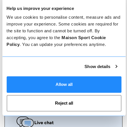
Help us improve your experience
Comment réserver
We use cookies to personalise content, measure ads and
improve your experience. Some cookies are required for
Réserver avec nous ne pourrait pas être plus
the site to function and cannot be turned off. By
simple, notre équipe amicale et experte est
toujours prête à vous aider - réservez
accepting, you agree to the
Maison Sport Cookie
instantanément en ligne ou parlez à notre équipe
Policy
. You can update your preferences anytime.
si vous avez besoin d'aide.
Show details
Réserver en ligne
Allow all
Appelez-nous
Reject all
Live chat