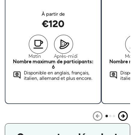
À partir de
€120
Matin
Après-midi
Mati
Nombre maximum de participants:
Nombre ma
6
Disponible en anglais, français,
Disponi
italien, allemand et plus encore.
italien