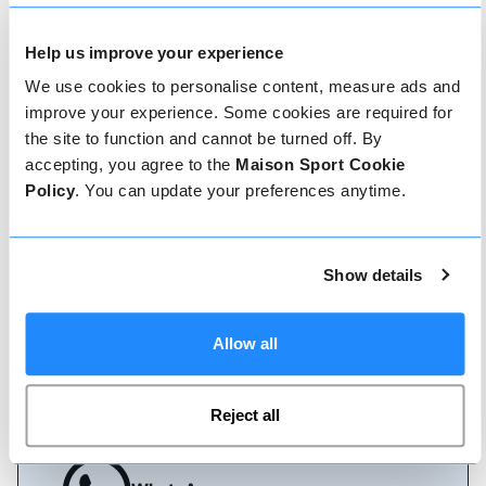
Réserver avec nous ne pourrait pas être plus
simple, notre équipe amicale et experte est
Help us improve your experience
toujours prête à vous aider - réservez
instantanément en ligne ou parlez à notre équipe
We use cookies to personalise content, measure ads and
si vous avez besoin d'aide.
improve your experience. Some cookies are required for
the site to function and cannot be turned off. By
accepting, you agree to the
Maison Sport Cookie
Réserver en ligne
Policy
. You can update your preferences anytime.
Show details
Appelez-nous
Allow all
Live chat
Reject all