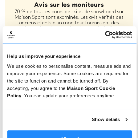
Avis sur les moniteurs
70 % de tout les cours de ski et de snowboard sur
Maison Sport sont examinés. Les avis vérifiés des
anciens clients d'un moniteur fournissent des
informations inestimables lors du choix d'un
moniteur. Vous pouvez voir si un moniteur offre
régulièrement un service de haute qualité et les
types de cours de ski ou de snowboard qu'il a
précédemment dispensés.
Help us improve your experience
We use cookies to personalise content, measure ads and
improve your experience. Some cookies are required for
Comment réserver
the site to function and cannot be turned off. By
accepting, you agree to the
Maison Sport Cookie
Réserver avec nous ne pourrait pas être plus
Policy
. You can update your preferences anytime.
simple, notre équipe amicale et experte est
toujours prête à vous aider - réservez
instantanément en ligne ou parlez à notre équipe
si vous avez besoin d'aide.
Show details