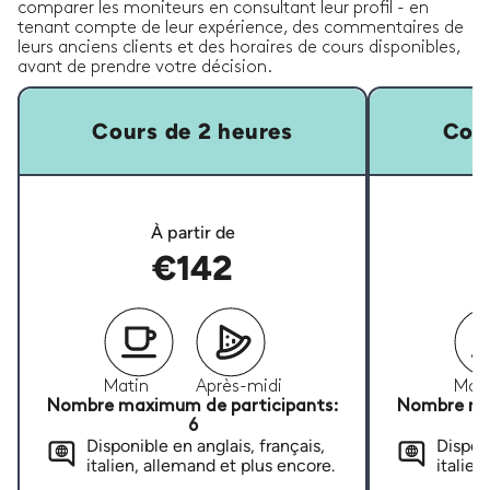
comparer les moniteurs en consultant leur profil - en
tenant compte de leur expérience, des commentaires de
leurs anciens clients et des horaires de cours disponibles,
avant de prendre votre décision.
Cours de 2 heures
Cour
À partir de
€142
Matin
Après-midi
Mati
Nombre maximum de participants:
Nombre ma
6
Disponible en anglais, français,
Disponi
italien, allemand et plus encore.
italien