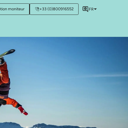
ption moniteur
+33 (0)800916552
FR