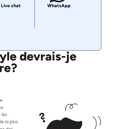
Live chat
WhatsApp
le devrais-je
re?
re
us
 les
e la plus