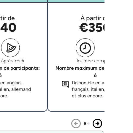
tir de
À partir de
40
€350
Après-midi
Journée complète
de participants:
Nombre maximum de participants
6
6
en anglais,
Disponible en anglais,
talien, allemand
français, italien, allemand
ore.
et plus encore.