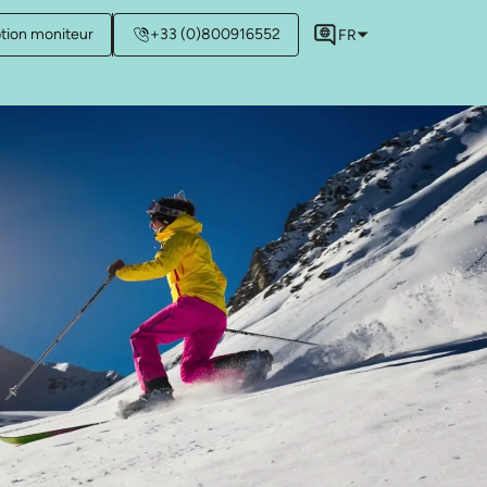
ption moniteur
+33 (0)800916552
FR