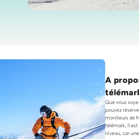
A propos
télémar
Que vous soyez
pouvez réserver
moniteurs de M
télémark, il es
niveau, car une