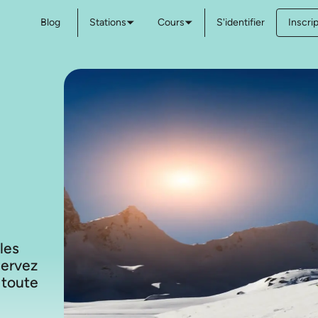
Blog
Stations
Cours
S'identifier
Inscri
 les
servez
 toute