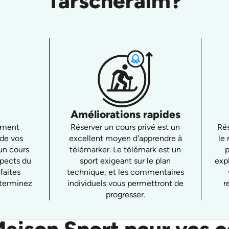
Tarscheralm?
Améliorations rapides
ement
Réserver un cours privé est un
Rés
 de vos
excellent moyen d'apprendre à
le
'un cours
télémarker. Le télémark est un
p
spects du
sport exigeant sur le plan
exp
faites
technique, et les commentaires
 terminez
individuels vous permettront de
r
progresser.