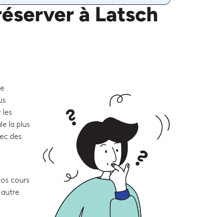
éserver à Latsch
re
us
 les
e la plus
vec des
vos cours
 autre