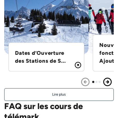
Nouvel
Dates d’Ouverture
foncti
des Stations de S...
Ajoutez
Lire plus
FAQ sur les cours de
télémark