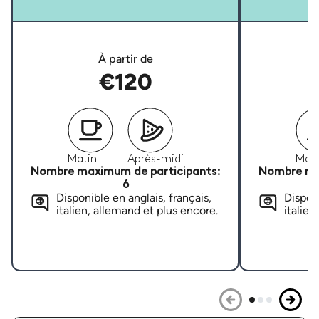
À partir de
€120
Matin
Après-midi
Mati
Nombre maximum de participants:
Nombre ma
6
Disponible en anglais, français,
Disponi
italien, allemand et plus encore.
italien