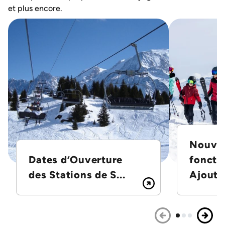
et plus encore.
Nouvel
Dates d’Ouverture
foncti
des Stations de S...
Ajoutez