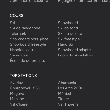
Confiance et sécurité
Rejoignez notre communaut
COURS
Ski
Snowboard
Ski de randonnée
Ski de fond
Télémark
Ski hors-piste
Snowboard hors-piste
Ski freestyle
Snowboard freestyle
Handiski
Handicap visuel
Snowboard adapté
Ski adapté
École de ski adultes
École de ski enfants
TOP STATIONS
Avoriaz
Chamonix
Courchevel 1850
Les Arcs 2000
Megève
Méribel
Morzine
Tignes
Val d’Isère
Val Thorens