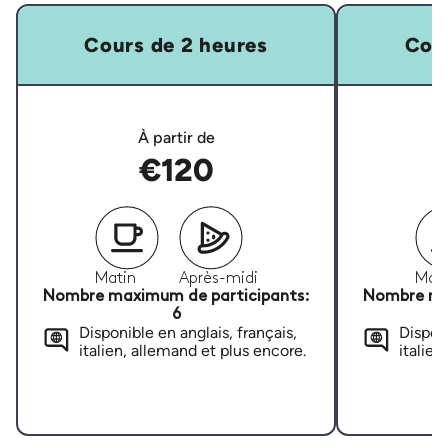
Cours de 2 heures
Cour
À partir de
€120
Matin
Après-midi
Mati
Nombre maximum de participants:
Nombre ma
6
Disponible en anglais, français,
Disponi
italien, allemand et plus encore.
italien