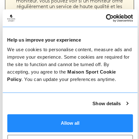
moniteur. Vous pouvez voir si un moniteur offre
régulièrement un service de haute qualité et les
types de cours de ski ou de snowboard qu'il a
précédemment dispensés.
Help us improve your experience
Comment réserver
We use cookies to personalise content, measure ads and
improve your experience. Some cookies are required for
Réserver avec nous ne pourrait pas être plus
the site to function and cannot be turned off. By
simple, notre équipe amicale et experte est
accepting, you agree to the
Maison Sport Cookie
toujours prête à vous aider - réservez
instantanément en ligne ou parlez à notre équipe
Policy
. You can update your preferences anytime.
si vous avez besoin d'aide.
Show details
Réserver en ligne
Allow all
Appelez-nous