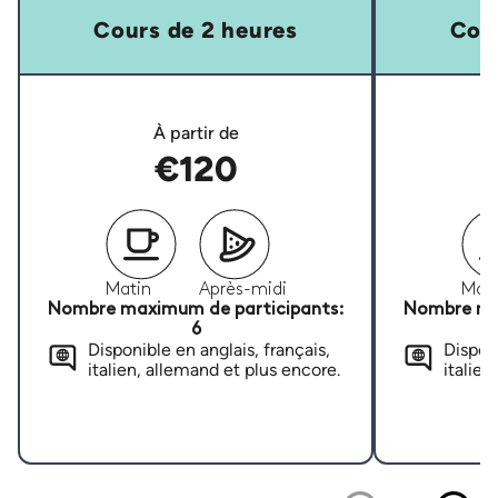
Cours de 2 heures
Cour
À partir de
€120
Matin
Après-midi
Mati
Nombre maximum de participants:
Nombre ma
6
Disponible en anglais, français,
Disponi
italien, allemand et plus encore.
italien