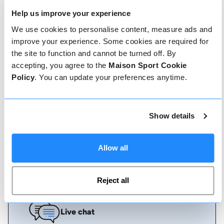
Help us improve your experience
Comment réserver
We use cookies to personalise content, measure ads and
improve your experience. Some cookies are required for
Réserver avec nous ne pourrait pas être plus
simple, notre équipe amicale et experte est
the site to function and cannot be turned off. By
toujours prête à vous aider - réservez
accepting, you agree to the
Maison Sport Cookie
instantanément en ligne ou parlez à notre équipe
Policy
. You can update your preferences anytime.
si vous avez besoin d'aide.
Réserver en ligne
Show details
Allow all
Appelez-nous
Reject all
Live chat