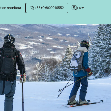
ption moniteur
+33 (0)800916552
FR