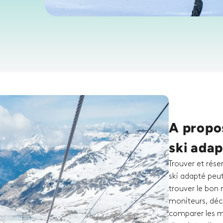
A propos
ski adap
Trouver et rése
ski adapté peut
trouver le bon
moniteurs, décou
comparer les mo