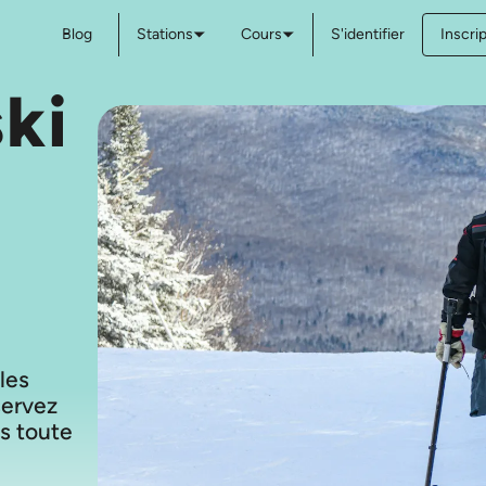
Blog
Stations
Cours
S'identifier
Inscri
ki
 les
servez
s toute