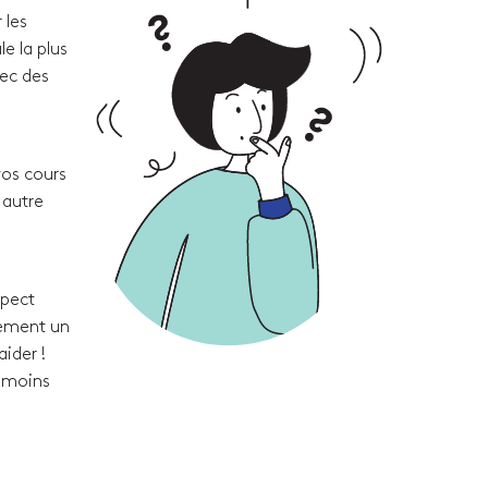
 les
e la plus
vec des
vos cours
 autre
spect
lement un
ider !
t moins