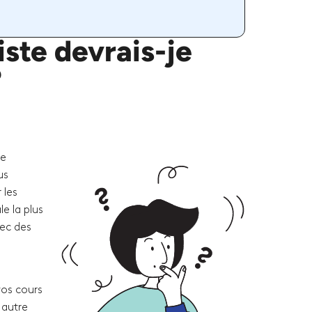
ste devrais-je
?
re
us
 les
e la plus
vec des
vos cours
 autre