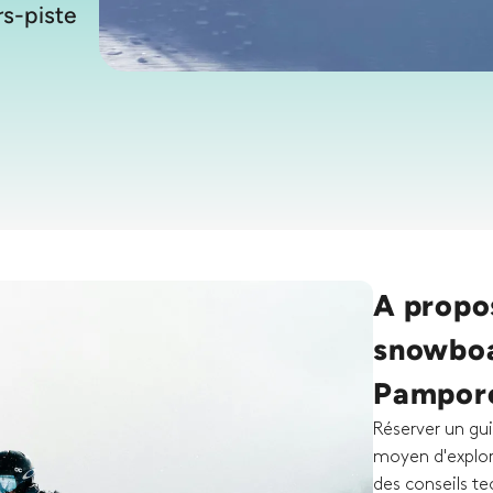
rs-piste
A propos
snowboa
Pampor
Réserver un gui
moyen d'explore
des conseils te