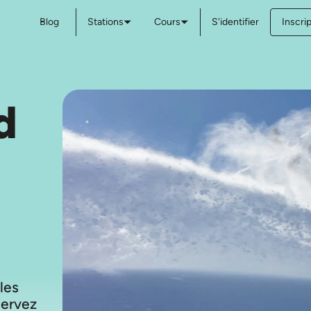
Blog
Stations
Cours
S'identifier
Inscri
d
 les
servez