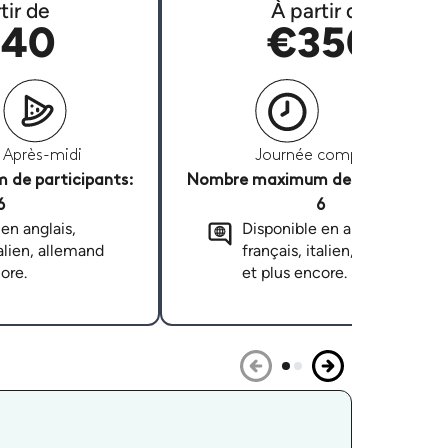
tir de
À partir de
40
€350
Après-midi
Journée complète
de participants:
Nombre maximum de participants
6
6
en anglais,
Disponible en anglais,
talien, allemand
français, italien, allemand
ore.
et plus encore.