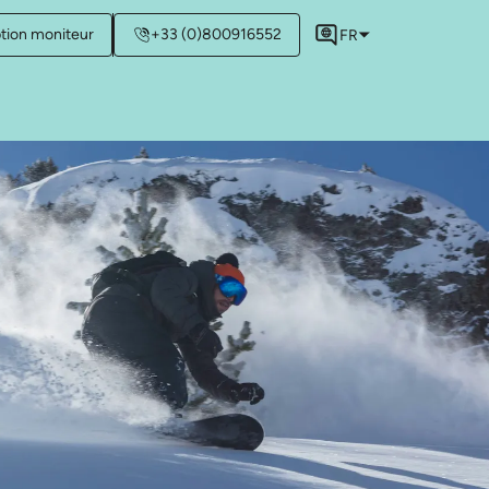
ption moniteur
+33 (0)800916552
FR