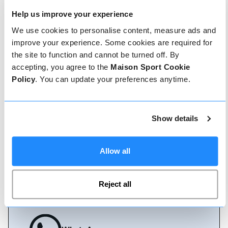
Réserver avec nous ne pourrait pas être plus
Help us improve your experience
simple, notre équipe amicale et experte est
toujours prête à vous aider - réservez
We use cookies to personalise content, measure ads and
instantanément en ligne ou parlez à notre équipe
improve your experience. Some cookies are required for
si vous avez besoin d'aide.
the site to function and cannot be turned off. By
accepting, you agree to the
Maison Sport Cookie
Policy
. You can update your preferences anytime.
Réserver en ligne
Show details
Appelez-nous
Allow all
Live chat
Reject all