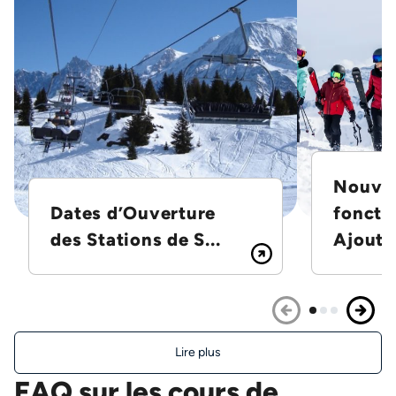
Nouvel
Dates d’Ouverture
foncti
des Stations de S...
Ajoutez
Lire plus
FAQ sur les cours de