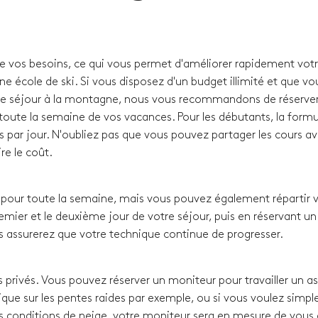
de vos besoins, ce qui vous permet d'améliorer rapidement vot
ne école de ski. Si vous disposez d'un budget illimité et que vo
e séjour à la montagne, nous vous recommandons de réserver
oute la semaine de vos vacances. Pour les débutants, la formul
s par jour. N'oubliez pas que vous pouvez partager les cours a
re le coût.
our toute la semaine, mais vous pouvez également répartir 
remier et le deuxième jour de votre séjour, puis en réservant un
s assurerez que votre technique continue de progresser.
 privés. Vous pouvez réserver un moniteur pour travailler un a
que sur les pentes raides par exemple, ou si vous voulez simp
s conditions de neige, votre moniteur sera en mesure de vous a