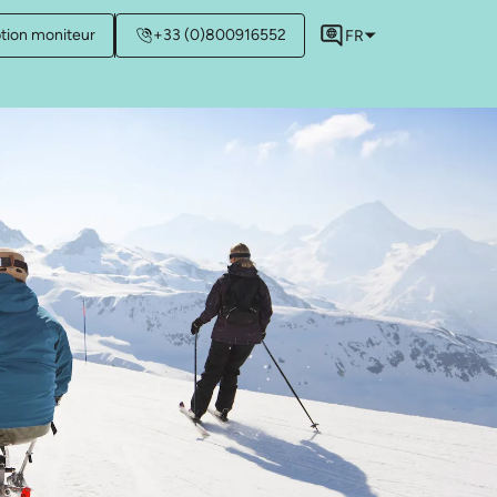
ption moniteur
+33 (0)800916552
FR