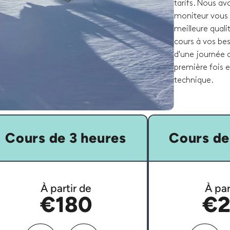
tarifs. Nous av
moniteur vous 
meilleure quali
cours à vos bes
d'une journée d
première fois 
technique.
Cours de 3 heures
Cours de
À partir de
À par
€180
€2