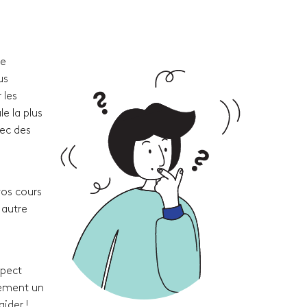
re
us
 les
e la plus
vec des
vos cours
 autre
spect
lement un
ider !