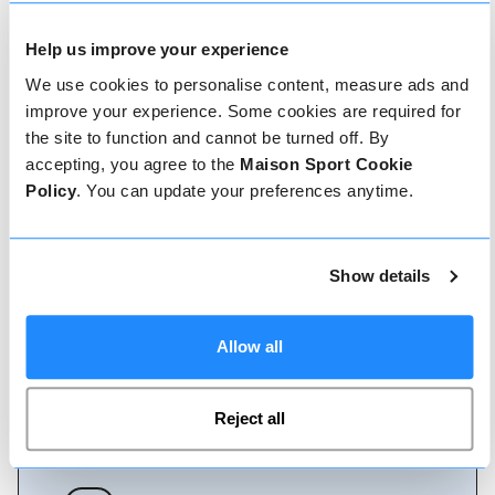
Help us improve your experience
Comment réserver
We use cookies to personalise content, measure ads and
improve your experience. Some cookies are required for
the site to function and cannot be turned off. By
Réserver avec nous ne pourrait pas être plus
simple, notre équipe amicale et experte est
accepting, you agree to the
Maison Sport Cookie
toujours prête à vous aider - réservez
Policy
. You can update your preferences anytime.
instantanément en ligne ou parlez à notre équipe
si vous avez besoin d'aide.
Show details
Réserver en ligne
Allow all
Appelez-nous
Reject all