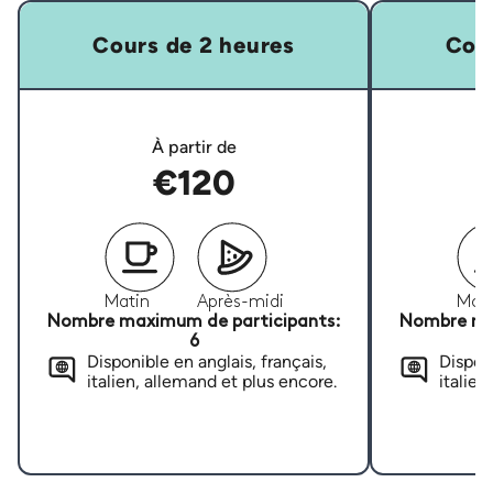
Cours de 2 heures
Cour
À partir de
€120
Matin
Après-midi
Mati
Nombre maximum de participants:
Nombre ma
6
Disponible en anglais, français,
Disponi
italien, allemand et plus encore.
italien