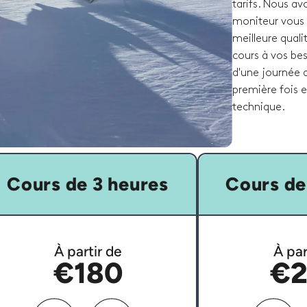
tarifs. Nous av
moniteur vous 
meilleure quali
cours à vos bes
d'une journée d
première fois 
technique.
Cours de 3 heures
Cours de
À partir de
À par
€180
€2