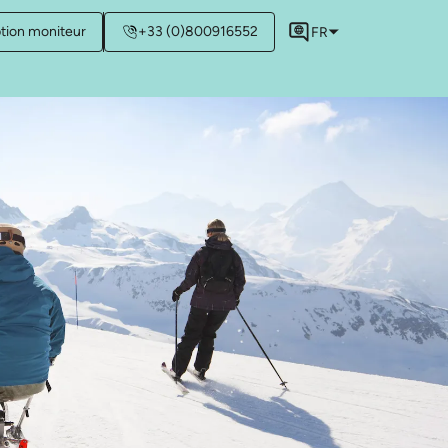
ption moniteur
+33 (0)800916552
FR