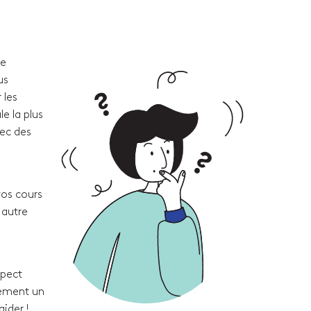
re
us
 les
e la plus
vec des
vos cours
 autre
spect
lement un
ider !