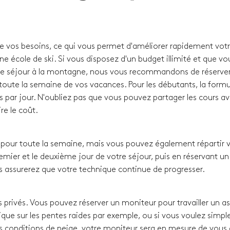
de vos besoins, ce qui vous permet d'améliorer rapidement vot
ne école de ski. Si vous disposez d'un budget illimité et que vo
e séjour à la montagne, nous vous recommandons de réserver
oute la semaine de vos vacances. Pour les débutants, la formul
s par jour. N'oubliez pas que vous pouvez partager les cours a
re le coût.
our toute la semaine, mais vous pouvez également répartir 
remier et le deuxième jour de votre séjour, puis en réservant un
s assurerez que votre technique continue de progresser.
 privés. Vous pouvez réserver un moniteur pour travailler un a
que sur les pentes raides par exemple, ou si vous voulez simp
s conditions de neige, votre moniteur sera en mesure de vous a