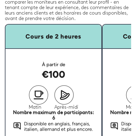
comparer les moniteurs en consultant leur profil - en
tenant compte de leur expérience, des commentaires de
leurs anciens clients et des horaires de cours disponibles,
avant de prendre votre décision.
Cours de 2 heures
Cour
À partir de
€100
Matin
Après-midi
Mati
Nombre maximum de participants:
Nombre ma
6
Disponible en anglais, français,
Disponi
italien, allemand et plus encore.
italien