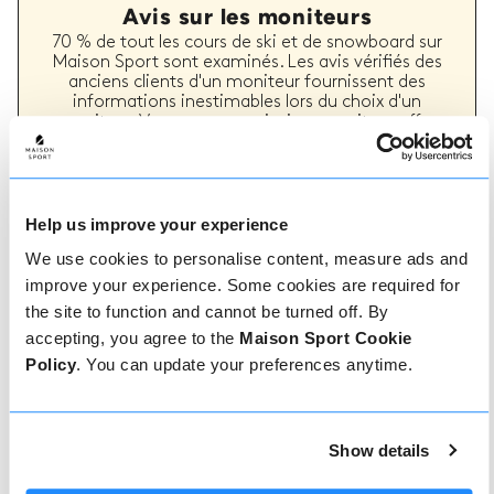
Avis sur les moniteurs
70 % de tout les cours de ski et de snowboard sur
Maison Sport sont examinés. Les avis vérifiés des
anciens clients d'un moniteur fournissent des
informations inestimables lors du choix d'un
moniteur. Vous pouvez voir si un moniteur offre
régulièrement un service de haute qualité et les
types de cours de ski ou de snowboard qu'il a
précédemment dispensés.
Help us improve your experience
We use cookies to personalise content, measure ads and
Comment réserver
improve your experience. Some cookies are required for
the site to function and cannot be turned off. By
accepting, you agree to the
Maison Sport Cookie
Réserver avec nous ne pourrait pas être plus
simple, notre équipe amicale et experte est
Policy
. You can update your preferences anytime.
toujours prête à vous aider - réservez
instantanément en ligne ou parlez à notre équipe
si vous avez besoin d'aide.
Show details