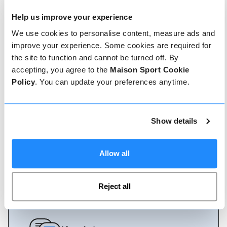
Help us improve your experience
Comment réserver
We use cookies to personalise content, measure ads and
improve your experience. Some cookies are required for
the site to function and cannot be turned off. By
Réserver avec nous ne pourrait pas être plus
simple, notre équipe amicale et experte est
accepting, you agree to the
Maison Sport Cookie
toujours prête à vous aider - réservez
Policy
. You can update your preferences anytime.
instantanément en ligne ou parlez à notre équipe
si vous avez besoin d'aide.
Show details
Réserver en ligne
Allow all
Appelez-nous
Reject all