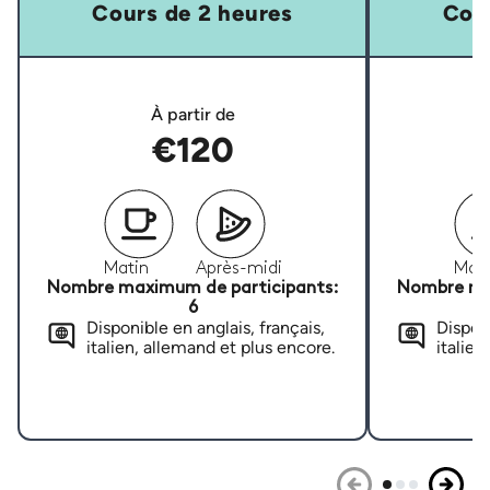
Cours de 2 heures
Cour
À partir de
€120
Matin
Après-midi
Mati
Nombre maximum de participants:
Nombre ma
6
Disponible en anglais, français,
Disponi
italien, allemand et plus encore.
italien