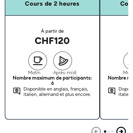
Cours de 2 heures
Cour
À partir de
CHF120
Matin
Après-midi
Mati
Nombre maximum de participants:
Nombre ma
6
Disponible en anglais, français,
Disponi
italien, allemand et plus encore.
italien