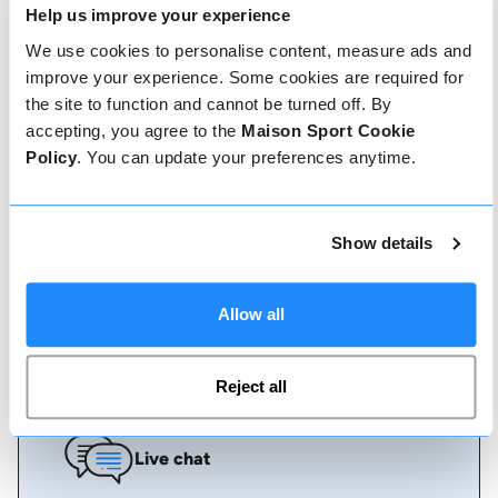
Help us improve your experience
Comment réserver
We use cookies to personalise content, measure ads and
improve your experience. Some cookies are required for
Réserver avec nous ne pourrait pas être plus
simple, notre équipe amicale et experte est
the site to function and cannot be turned off. By
toujours prête à vous aider - réservez
accepting, you agree to the
Maison Sport Cookie
instantanément en ligne ou parlez à notre équipe
Policy
. You can update your preferences anytime.
si vous avez besoin d'aide.
Réserver en ligne
Show details
Allow all
Appelez-nous
Reject all
Live chat