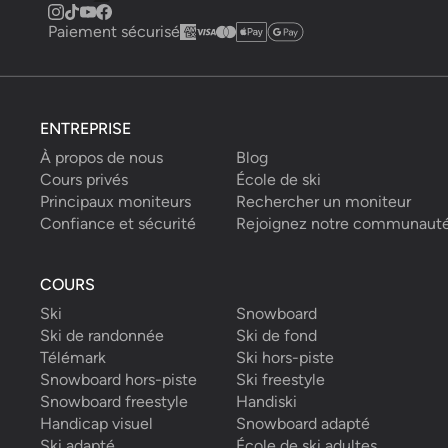
Paiement sécurisé
ENTREPRISE
À propos de nous
Blog
Cours privés
École de ski
Principaux moniteurs
Rechercher un moniteur
Confiance et sécurité
Rejoignez notre communaut
COURS
Ski
Snowboard
Ski de randonnée
Ski de fond
Télémark
Ski hors-piste
Snowboard hors-piste
Ski freestyle
Snowboard freestyle
Handiski
Handicap visuel
Snowboard adapté
Ski adapté
École de ski adultes