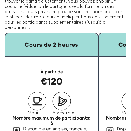
trouver le parfait ajustement. Vous pouvez choisir un
cours individuel ou le partager avec la famille ou des
amis. Les cours privés en groupe sont économiques, car
la plupart des moniteurs n’appliquent pas de supplément
pour les participants supplémentaires (jusqu’à 6
personnes).
Cours de 2 heures
Cour
À partir de
€120
Matin
Après-midi
Mati
Nombre maximum de participants:
Nombre ma
6
Disponible en anglais, français,
Disponi