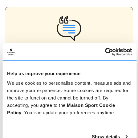
Avis sur les moniteurs
70 % de tout les cours de ski et de snowboard sur
Maison Sport sont examinés. Les avis vérifiés des
anciens clients d'un moniteur fournissent des
informations inestimables lors du choix d'un
Help us improve your experience
moniteur. Vous pouvez voir si un moniteur offre
We use cookies to personalise content, measure ads and
régulièrement un service de haute qualité et les
types de cours de ski ou de snowboard qu'il a
improve your experience. Some cookies are required for
précédemment dispensés.
the site to function and cannot be turned off. By
accepting, you agree to the
Maison Sport Cookie
Policy
. You can update your preferences anytime.
Comment réserver
Show details