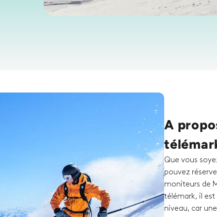
A propos
télémar
Que vous soyez
pouvez réserver
moniteurs de M
télémark, il es
niveau, car une