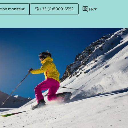
ption moniteur
+33 (0)800916552
FR