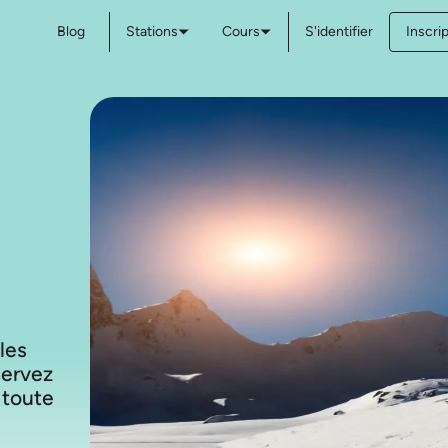
Blog
Stations
Cours
S'identifier
Inscri
 les
servez
 toute