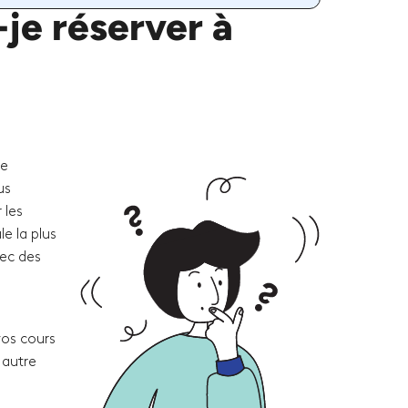
je réserver à
re
us
 les
e la plus
vec des
vos cours
 autre