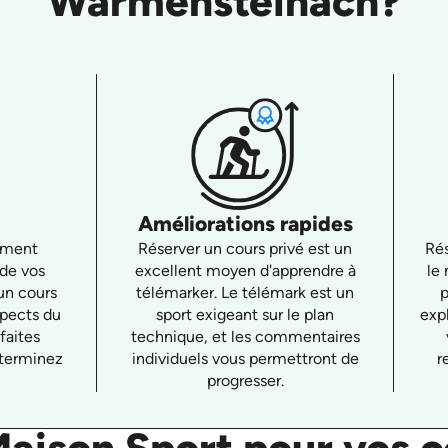
Warmensteinach?
Améliorations rapides
ement
Réserver un cours privé est un
Rés
 de vos
excellent moyen d'apprendre à
le
'un cours
télémarker. Le télémark est un
p
spects du
sport exigeant sur le plan
exp
faites
technique, et les commentaires
 terminez
individuels vous permettront de
r
progresser.