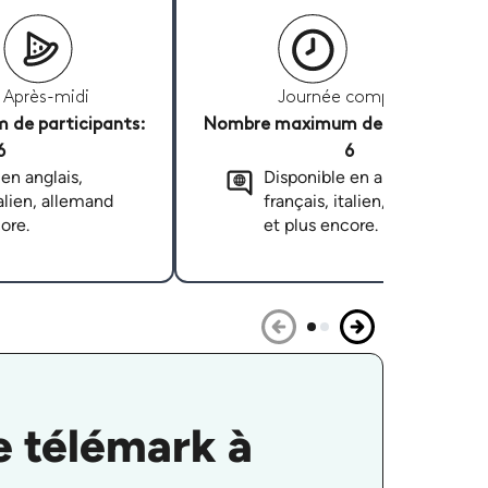
Après-midi
Journée complète
de participants:
Nombre maximum de participants
6
6
en anglais,
Disponible en anglais,
talien, allemand
français, italien, allemand
ore.
et plus encore.
e télémark à